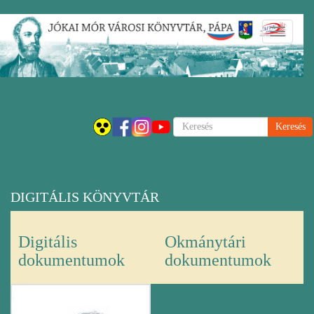
Ugrás
Navigáci
a
átkapcsol
tartalomra
Keresés
DIGITÁLIS KÖNYVTÁR
Digitális
Okmánytári
dokumentumok
dokumentumok